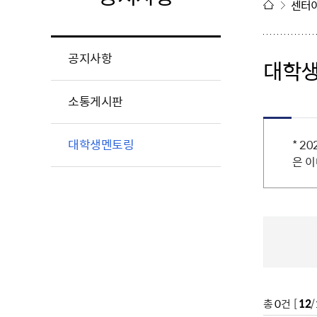
센터
공지사항
대학
소통게시판
대학생멘토링
* 2
은 이
총
0
건 [
12
/