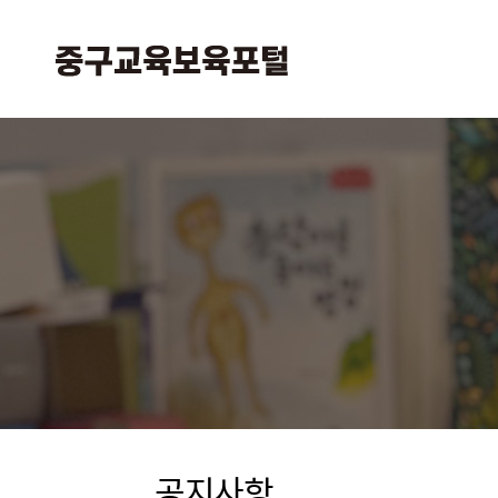
본
주
문
메
바
뉴
로
바
가
로
기
가
기
공지사항