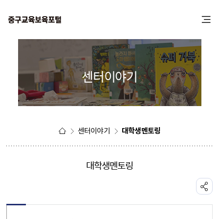
본
주
문
메
바
뉴
로
바
가
로
기
가
센터이야기
기
센터이야기
대학생멘토링
대학생멘토링
공유하기