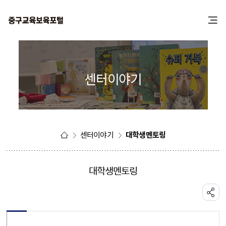
본
주
문
메
바
뉴
로
바
가
로
기
가
센터이야기
기
센터이야기
대학생멘토링
대학생멘토링
공유하기