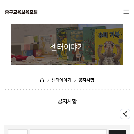
본
주
문
메
바
뉴
로
바
가
로
기
가
센터이야기
기
센터이야기
공지사항
공지사항
공유하기