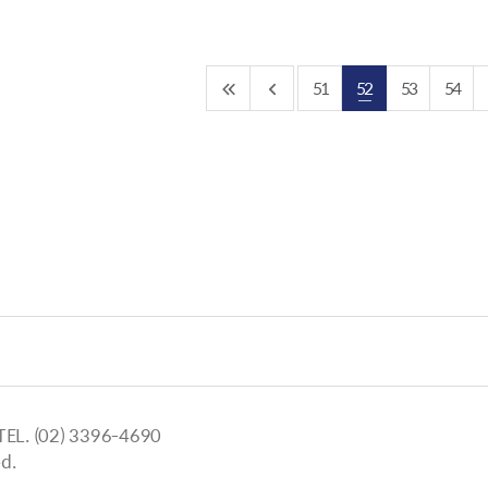
51
52
53
54
 (02) 3396-4690
d.