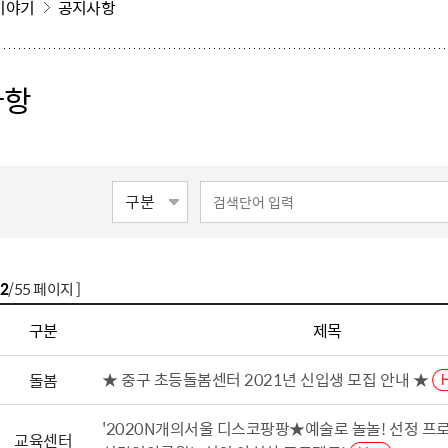
이야기
공지사항
사항
2
/55 페이지 ]
구분
제목
★ 중구 초등돌봄센터 2021년 신입생 모집 안내 ★
돌봄
'2020N개의서울 디스코팡팡★예술로 놀놀! 선정 프
교육센터