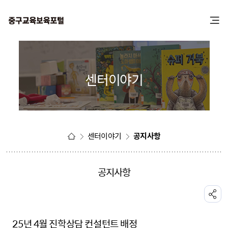
본
주
문
메
바
뉴
로
바
가
로
기
가
센터이야기
기
센터이야기
공지사항
공지사항
공유하기
25년 4월 진학상담 컨설턴트 배정