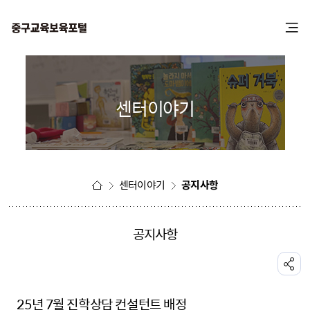
본
주
문
메
바
뉴
로
바
가
로
기
가
센터이야기
기
센터이야기
공지사항
공지사항
공유하기
25년 7월 진학상담 컨설턴트 배정