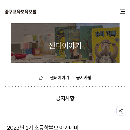
본
주
문
메
바
뉴
로
바
가
로
기
가
센터이야기
기
센터이야기
공지사항
공지사항
공유하기
2023년 1기 초등학부모 아카데미