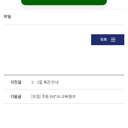
파일
목록
이전글
3ㆍ1절 휴관 안내
다음글
[모집] 초등 SW*AI 교육캠프