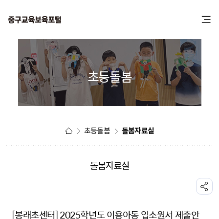
본
주
문
메
바
뉴
로
바
가
로
기
가
초등돌봄
기
초등돌봄
돌봄자료실
돌봄자료실
공유하기
[봉래초센터] 2025학년도 이용아동 입소원서 제출안