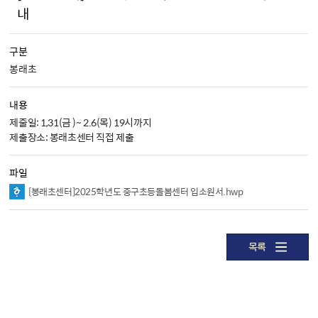
내
구분
봉래초
내용
제줄일: 1,31(금 )~ 2.6(목) 19시까지

제출장소: 봉래초센터 직접 제출
파일
[봉래초센터]2025학년도 중구초등돌봄센터 입소원서.hwp
목록