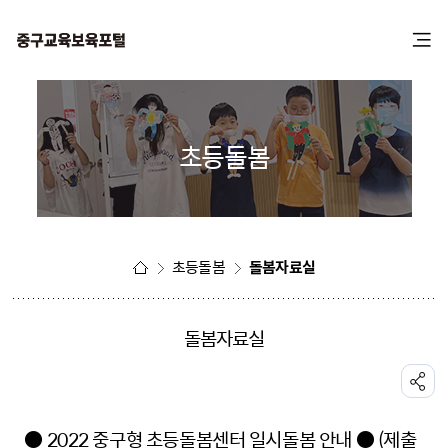
본
주
문
메
바
뉴
로
바
가
로
기
가
초등돌봄
기
초등돌봄
돌봄자료실
돌봄자료실
공유하기
● 2022 중구형 초등돌봄센터 일시돌봄 안내 ● (제출