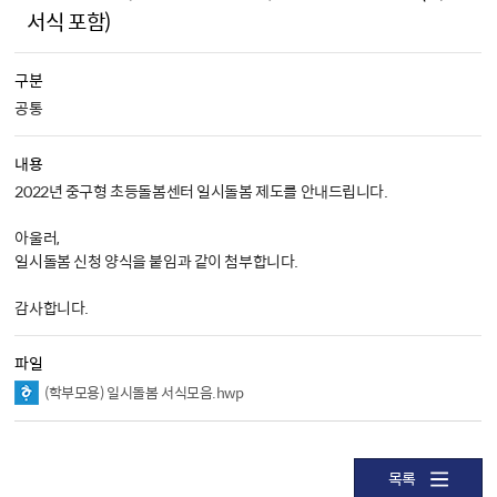
서식 포함)
구분
공통
내용
2022년 중구형 초등돌봄센터 일시돌봄 제도를 안내드립니다.

아울러,

일시돌봄 신청 양식을 붙임과 같이 첨부합니다.

감사합니다.
파일
(학부모용) 일시돌봄 서식모음.hwp
목록