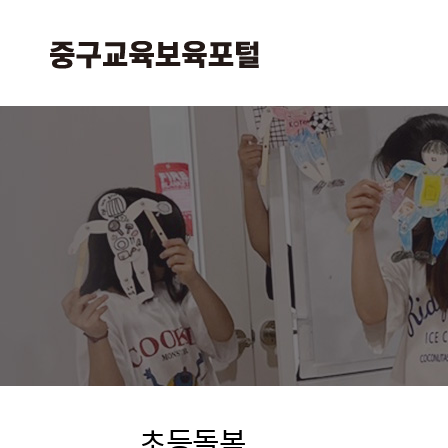
본
주
문
메
바
뉴
로
바
가
로
기
가
기
초등돌봄