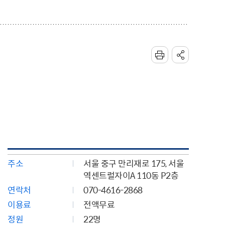
주소
서울 중구 만리재로 175, 서울
역센트럴자이A 110동 P2층
연락처
070-4616-2868
이용료
전액무료
정원
22명