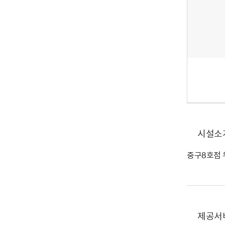
시설소
중구8호점
제공서