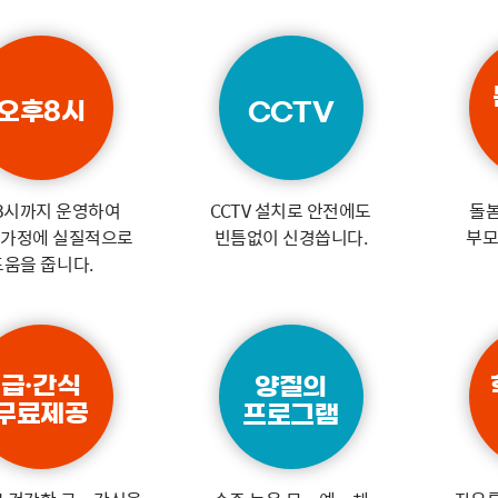
오후8시
CCTV
8시까지 운영하여
CCTV 설치로 안전에도
돌
 가정에 실질적으로
빈틈없이 신경씁니다.
부모
도움을 줍니다.
급·간식
양질의
무료제공
프로그램