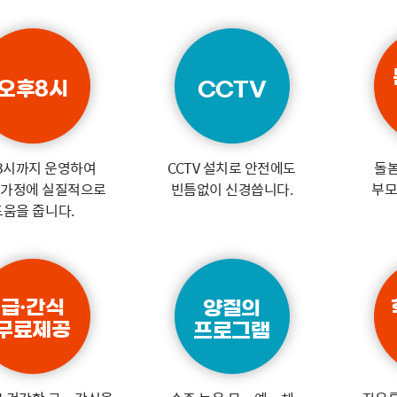
오후8시
CCTV
8시까지 운영하여
CCTV 설치로 안전에도
돌
 가정에 실질적으로
빈틈없이 신경씁니다.
부모
도움을 줍니다.
급·간식
양질의
무료제공
프로그램