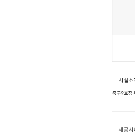
시설소
중구9호점
제공서