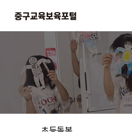
본
주
문
메
바
뉴
로
바
가
로
기
가
기
초등돌봄