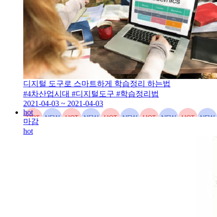
디지털 도구로 스마트하게 학습정리 하는법
#4차산업시대 #디지털도구 #학습정리법
2021-04-03 ~ 2021-04-03
hot
마감
hot