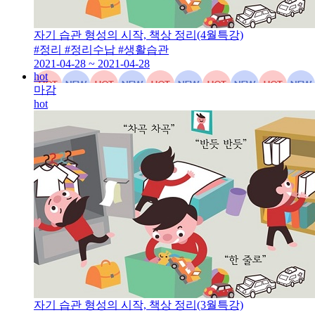
자기 습관 형성의 시작, 책상 정리(4월특강)
#정리 #정리수납 #생활습관
2021-04-28 ~ 2021-04-28
hot
마감
hot
자기 습관 형성의 시작, 책상 정리(3월특강)