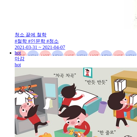
청소 끝에 철학
#철학 #인문학 #청소
2021-03-31 ~ 2021-04-07
hot
마감
hot