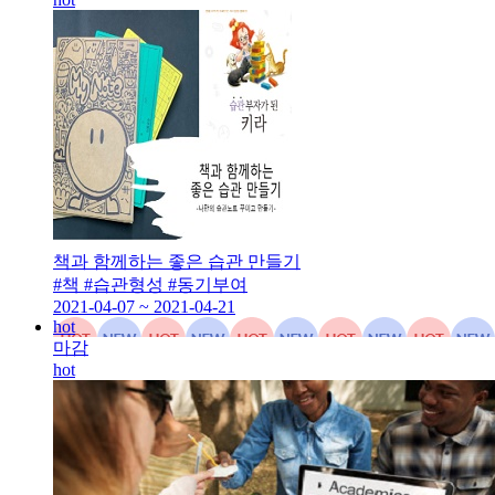
책과 함께하는 좋은 습관 만들기
#책 #습관형성 #동기부여
2021-04-07 ~ 2021-04-21
hot
마감
hot