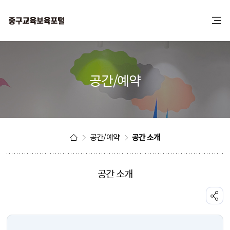
본
주
문
메
바
뉴
로
바
가
로
기
가
공간/예약
기
공간/예약
공간 소개
공간 소개
공유하기