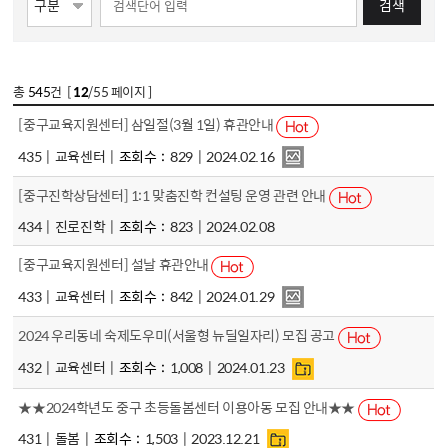
검색
총
545
건 [
12
/55 페이지 ]
[중구교육지원센터] 삼일절(3월 1일) 휴관안내
435
교육센터
조회수
829
2024.02.16
[중구진학상담센터] 1:1 맞춤진학 컨설팅 운영 관련 안내
434
진로진학
조회수
823
2024.02.08
[중구교육지원센터] 설날 휴관안내
433
교육센터
조회수
842
2024.01.29
2024 우리동네 숙제도우미(서울형 뉴딜일자리) 모집 공고
432
교육센터
조회수
1,008
2024.01.23
★★2024학년도 중구 초등돌봄센터 이용아동 모집 안내★★
431
돌봄
조회수
1,503
2023.12.21