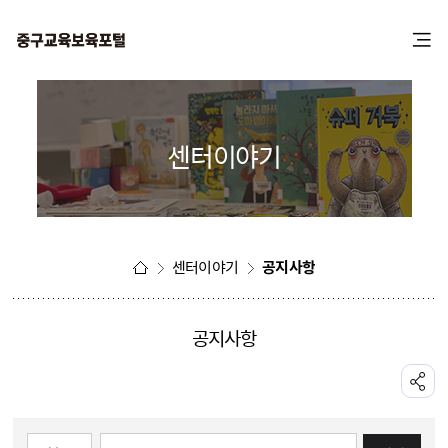
본
주
문
메
바
뉴
로
바
가
로
기
가
센터이야기
기
센터이야기
공지사항
공지사항
공유하기