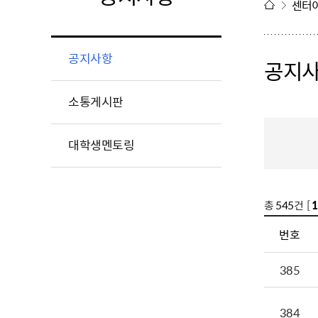
센터
공지사항
공지
소통게시판
대학생멘토링
총
545
건 [
1
번호
385
384