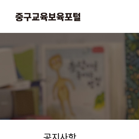
본
주
문
메
바
뉴
로
바
가
로
기
가
기
공지사항