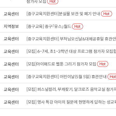
참가자 모집
[중구교육지원센터]분실물 보관 및 폐기 안내
교육센터
지역정보
[중구교육] 중구「유스」월드
교육센터
[중구교육지원센터] 부처님오신날&대체공휴일 휴관
[모집] 6~7세, 초1~3학년 대상 프로그램 참가자 모집
교육센터
[모집]아이패드로 웹툰 그리기 참가자 모집
교육센터
[중구교육지원센터] 어린이날(5월 5일) 휴관안내
교육센터
[모집] 퍼스널컬러, 부캐찾기, 달크로즈 음악교실 참가
교육센터
[모집] 명사 특강 아이의 질문에 현명하게 답하는 성교
교육센터