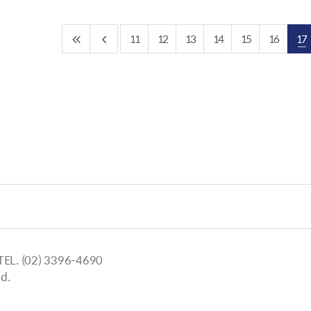
11
12
13
14
15
16
17
 (02) 3396-4690
d.